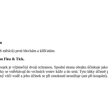
cm
 měsíců) proti blechám a klíšťatům.
on Flea & Tick.
Obojek je výjimečný dvojí ochranou. Spodní strana obojku účinkuje jako 
y se vstřebávají do vrchních vrstev kůže a do srsti. Tyto látky účinně
ný vůči vodě a jeho účinek se při zmoknutí nesnižuje (ani při koupání).