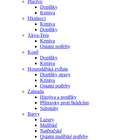
Ptactvo
Doplňky
Krmiva
Hlodavci
Krmiva
Doplňky
Akva-Tera
Krmiva
Ostatní potřeby
Koně
Doplňky
Krmiva
Hospodářská zvířata
Doplňky stravy
Krmiva
Ostatní potřeby
Zahrada
Hnojiva a postřiky
Přípravky proti škůdcům
Substráty
Barvy
Lazury
Malířské
Natěračské
Ostatní malířské potřeby