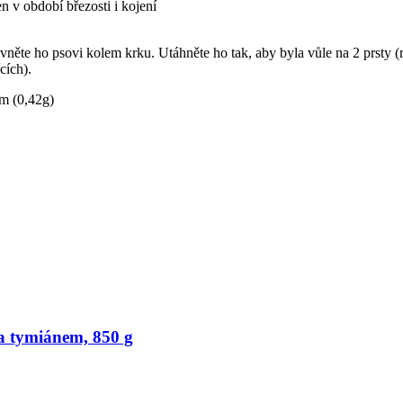
n v období březosti i kojení
něte ho psovi kolem krku. Utáhněte ho tak, aby byla vůle na 2 prsty (r
cích).
m (0,42g)
 tymiánem, 850 g