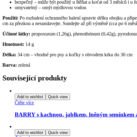
bezpečný – může být použitý u štěňat a koťat od 3 měsíců i u fe
omyvatelný – omýt mýdlovou vodou
Použití:
Po rozbalení ochranného balení upravte délku obojku a připev
cm za přezkou a nesundavejte. Sundejte až při výměně (cca po 6 měsí
Účinné látky:
propoxurum (1,26g), phenothrinum (0,42g), pyrodonu
Hmotnost:
14 g
Délka:
34 cm – vhodné pro psy a kočky s obvodem krku do 30 cm
Barva:
zelená
Související produkty
Add to wishlist
Quick view
Čtěte více
BARRY s kachnou, jablkem, lněným semínkem a
Add to wishlist
Quick view