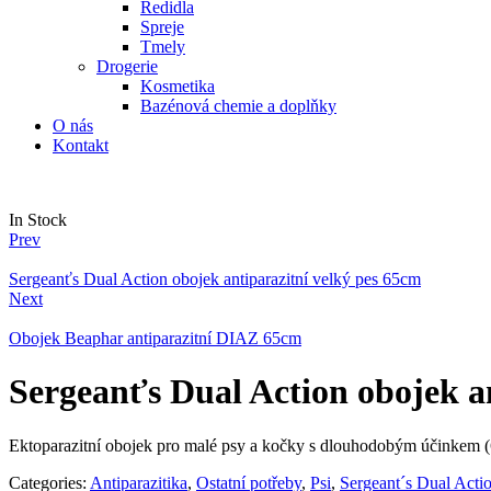
Ředidla
Spreje
Tmely
Drogerie
Kosmetika
Bazénová chemie a doplňky
O nás
Kontakt
Availability:
In Stock
Prev
Sergeanťs Dual Action obojek antiparazitní velký pes 65cm
Next
Obojek Beaphar antiparazitní DIAZ 65cm
Sergeanťs Dual Action obojek a
Ektoparazitní obojek pro malé psy a kočky s dlouhodobým účinkem (6
Categories:
Antiparazitika
,
Ostatní potřeby
,
Psi
,
Sergeant´s Dual Acti