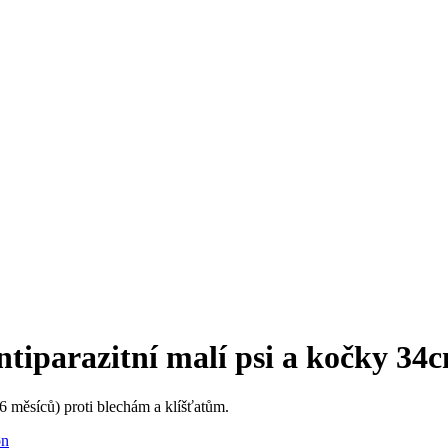
ntiparazitní malí psi a kočky 34
 měsíců) proti blechám a klíšťatům.
on