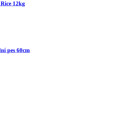
 Rice 12kg
dní pes 60cm