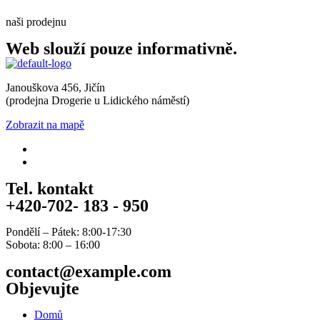
naši prodejnu
Web slouží pouze informativně.
Janouškova 456, Jičín
(prodejna Drogerie u Lidického náměstí)
Zobrazit na mapě
Tel. kontakt
+420-702- 183 - 950
Pondělí – Pátek: 8:00-17:30
Sobota: 8:00 – 16:00
contact@example.com
Objevujte
Domů