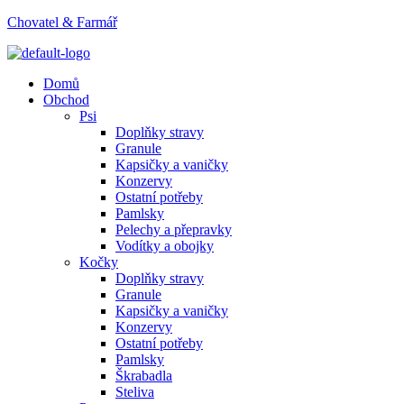
Chovatel & Farmář
Menu
Domů
Obchod
Psi
Doplňky stravy
Granule
Kapsičky a vaničky
Konzervy
Ostatní potřeby
Pamlsky
Pelechy a přepravky
Vodítky a obojky
Kočky
Doplňky stravy
Granule
Kapsičky a vaničky
Konzervy
Ostatní potřeby
Pamlsky
Škrabadla
Steliva