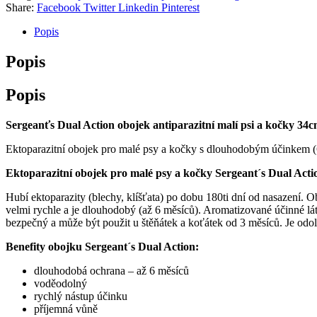
Share:
Facebook
Twitter
Linkedin
Pinterest
Popis
Popis
Popis
Sergeanťs Dual Action obojek antiparazitní malí psi a kočky 34
Ektoparazitní obojek pro malé psy a kočky s dlouhodobým účinkem (6
Ektoparazitní obojek pro malé psy a kočky Sergeant´s Dual Acti
Hubí ektoparazity (blechy, klíšťata) po dobu 180ti dní od nasazení. 
velmi rychle a je dlouhodobý (až 6 měsíců). Aromatizované účinné látk
bezpečný a může být použit u štěňátek a koťátek od 3 měsíců. Je odol
Benefity obojku Sergeant´s Dual Action:
dlouhodobá ochrana – až 6 měsíců
voděodolný
rychlý nástup účinku
příjemná vůně